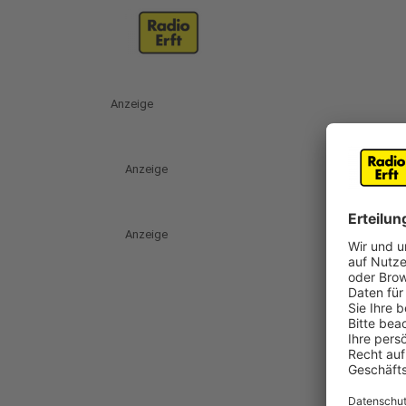
Anzeige
Anzeige
Anzeige