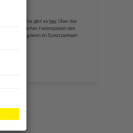
ahren. Alle Infos gibt es
hier
. Über das
 Jahren etablierten Ferienspielen des
enwoche ein Programm im Schützenheim