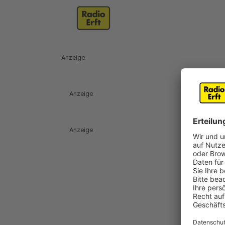
Anzeige
Anzeige
Anzeige