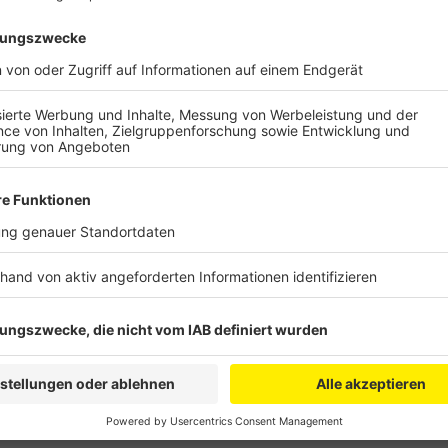
Der Belag aus den 70er Jahren hat sich an vielen Stel
beginnt mit der Sanierung. Vereine und Schulen könne
den Sommerferien, ab dem 27. August ist der Boden fe
Anzeige