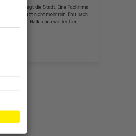
len gelöst, sagt die Stadt. Eine Fachfirma
n deshalb jetzt nicht mehr rein. Erst nach
rtig und die Halle dann wieder frei.