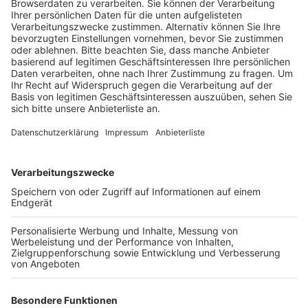
Fachräume Geschichte.
Veröffentlicht:
Donnerstag, 20.08.2020 14:36
Anzeige
Der neue Trakt hat fast 10 Millionen Euro gekostet –
und das meiste hat Elsdorf ohne Fördermittel vom
Land gestemmt. Im Erdgeschoss des neuen Gebäudes
ist die Mensa untergebracht. Dort soll künftig für bis
zu 500 Schüler täglich frisch gekocht werden. Im
Moment wird die Mensa aber noch nicht genutzt, weil
es Corona nicht zulässt. Neben der Mensa sind noch
weitere Räume, und man kann die Trennwände auch
verschieben, so dass ein Veranstaltungsaal für bis zu
500 Zuschauer entstehen kann. Im Obergeschoss sind
sechs Unterrichtsräume für naturwissenschaftliche
Fächer untergebracht. Unterdessen entsteht auf dem