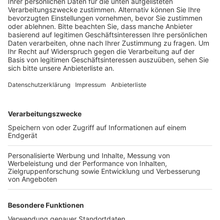
Monate vorzubereiten.
Veröffentlicht:
Freitag, 21.01.2022 17:51
Anzeige
Sollte es die Pandemie-Lage zulassen, soll es Mitte
März eine Ausstellung mit dem Elsdorfer Maler Gerd
Pütz im Forum Terra Nova und ein Kinokonzert mit
Rudi Rüttgers geben. Für Anfang April ist dann ein
Kinderkonzert angedacht. Im Sommer sollen dann wie
gewohnt die großen Highlights stattfinden, wie die
Party im Freibad und die Konzertreihe "Musik mit
Aussicht" am Forum TerraNova direkt am Tagebaurand.
Geplant ist hier zum Beispiel auch wieder der Erftkreis-
Lied-Contest, bei dem Künstler aus allen zehn Städten
des Rhein-Erft-Kreises musikalisch gegeneinander
antreten.