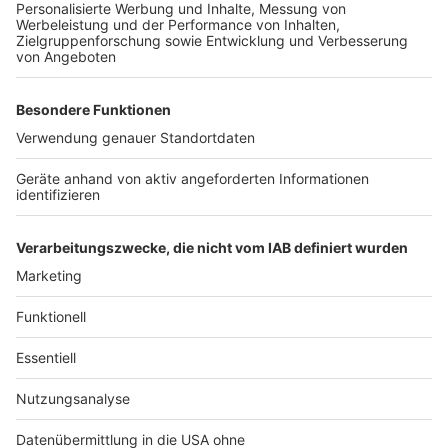
Krankenwagen die Zufahrt erschweren, sollte ein
Radfahrer auf dem Weg verunglücken. Daher sucht die
Stadt nach Alternativen, um weitere Rennen solcher
Chaoten zu verhindern. Denn das sei eine riesige
Gefahr für alle Spaziergänger, Radfahrer und Skater,
die den Weg ausschließlich nutzen dürften. Die Stadt
selbst kann an der ehemaligen Fernbandtrasse
zwischen dem Tagebau Hambach und dem früheren
Tagebau in Bergheim nicht selber eingreifen, weil ihr
die Fläche nicht gehört.
Anzeige
Anzeige