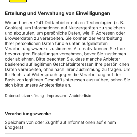
Autos die Straße entlang rasen, die für
Autoverkehr gesperrt ist.
Veröffentlicht:
Dienstag, 18.05.2021 13:51
Anzeige
Noch weiss die Polizei aber nicht, wann genau das
Rennen am Wochenende war, wem die Autos gehören
und wer die Fahrer sind. Wer Hinweise dazu geben
kann, soll sich unbedingt melden, bittet die Polizei. Die
Stadt Elsdorf hat inzwischen Kontakt mit dem
Eigentümer des Geländes aufgenommen. Jetzt prüft
die Stadt, welche Maßnahme an den Zufahrten zu dem
Rad- und Freizeitweg möglich sind, um ein Befahren
durch Autos zu verhindern. Einfache Poller an den
Zugängen seien beispielsweise nicht möglich, heißt es
von einem Stadtsprecher. Diese würden nämlich auch