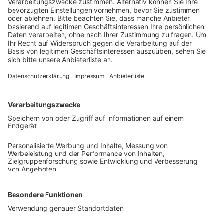
Anzeige
Darin enthalten sind zum Beispiel mehr als 47 Millionen
Euro, um die Stadt bis 2023 weiterzuentwickeln. Die
Gelder sollen unter anderem für die neue Grundschule
an des Desdorfer Straße, die Fertigstellung der Mensa
an der Gesamtschule und den Ausbau des
Kindergartens an der Nollstraße genutzt werden. Aber
auch einige Sportplätze sollen von dem Haushalt
profitieren, genau wie der geplante „Generationen-
Park“ auf dem alten Sportplatz in Niederembt.
Anzeige