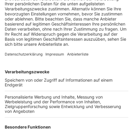
wächst jetzt mit jedem Jahrgang. Damit auch die
Oberstufenschüler genug Platz haben, wird jetzt
wie geplant ein neues Gebäude errichtet.
Veröffentlicht:
Dienstag, 28.04.2020 17:11
Anzeige
Es ist für die Jahrgangsstufen 12 und 13 gedacht und
besteht aus sechs Kursräumen, jeweils einem
Aufenthaltsraum für Schüler und Lehrer und einem
Büro für die Oberstufenkoordinierung. Es soll
flächendeckendes W-LAN geben und die Kursräume
bekommen moderne, interaktive Tafeln. Außerdem
sind die Kursräume ringförmig um einen Innenhof
gruppiert, der für Pausen genutzt werden soll. Die
Fertigstellung des Neubaus ist für Sommer nächsten
Jahres geplant – dann startet an der Gesamtschule