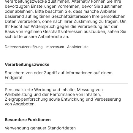
Staatsanwaltschaft wurden dabei Handys und
Führerscheine beschlagnahmt.
Veröffentlicht:
Mittwoch, 26.05.2021 15:03
Anzeige
Die Polizei hatte Video-Sequenzen aus sozialen
Netzwerken ausgewertet, auf denen zwei Autos die
Straße entlang rasen, die für den Autoverkehr gesperrt
ist. Die Ermittler waren den Tatverdächtigen so auf die
Spur gekommen. Die Männer stehen unter Verdacht
am 16. Mai abends auf dem Speedway bei dem
illegalen Rennen mitgefahren zu sein. Laut der Polizei
hat einer der Tatverdächtigen gestanden.
Anzeige