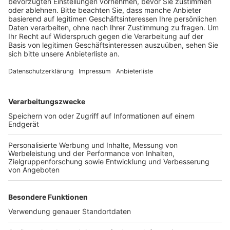
Anzeige
Die neue Grünanlage entsteht auf einer bisherigen
Brachfläche parallel zum Elsdorfer Fließ. Die neuen
Bäume und Sträucher sollen das Landschaftsbild
aufhübschen. Gleichzeitig sind sie als Ersatz für die
vielen Bäume gedacht, die die beiden letzten
Hitzesommer oder Krankheiten nicht überstanden
haben.
Anzeige