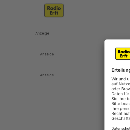
Anzeige
Anzeige
Anzeige