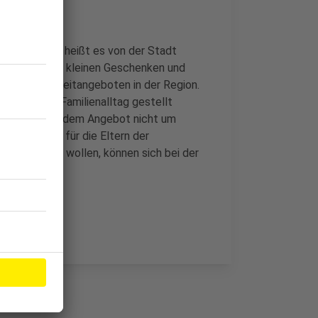
pro Jahr an, heißt es von der Stadt
ngspaket mit kleinen Geschenken und
en oder Freizeitangeboten in der Region.
f und den Familienalltag gestellt
s es sich bei dem Angebot nicht um
prechpartner für die Eltern der
ruche nehmen wollen, können sich bei der