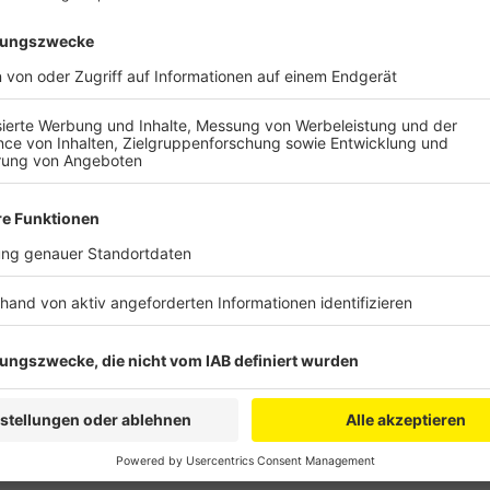
Anzeige
Rund 220 Familien nehmen dieses freiwillige Angebot 
Elsdorf. Die Eltern bekommen dann ein Babybegrüßu
Informationen zu medizinischen Diensten, Kindergärt
Zudem werden Fragen zu Themen wie Ernährung, Schla
werden. Der Willkommensdienst weist daraufhin, das
Kontrollbesuche handelt, man wolle lediglich ein Ans
Neugeborenen sein. Familien, die den Dienst in Ansp
Stadt Elsdorf
melden.
Anzeige