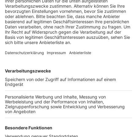
und bisher ist das Projekt gut angelaufen, heißt es
von der RWE-Forschungsstelle Rekultivierung.
Veröffentlicht:
Donnerstag, 11.07.2024 16:05
Anzeige
So seien bereits zwei Fohlen geboren worden und die
Pferde würden sich nach Einschätzung von Experten
auf der Fläche wohl fühlen. Außerdem konnten die
Wildpferde auch schon einige Besucher auf die
Sophienhöhe locken und so den Tourismus in der
Region fördern, sagt der Leiter der Forschungsstelle.
Das Projekt ist jetzt erstmal für fünf Jahre angelegt
und wird in dieser Zeit von verschiedenen Experten
begleitet. Danach wollen sie entscheiden, ob das
Projekt ausgeweitet wird – theoretisch stehen mehr
als 500 Hektar auf der Sophienhöhe zur Verfügung.