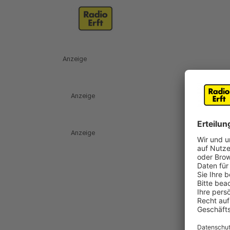
Anzeige
Anzeige
Anzeige