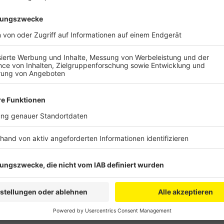
Eltern, die einen 35-Stunden-Platz gebucht haben, 
14:30 Uhr abholen. Wer eine längere Betreuung brau
Der wird laut Stadt aber nur gewährt, wenn beide El
beruflichen Tätigkeiten nachgehen. Der Grund für die
Fachkräftemangel: dadurch komme es vor allem im 
Personalproblemen. Denn die Stadt hat nach eigenen 
können, die ausschließlich im Vormittagsbereich ei
will die Stadt für eine einheitliche Regelung aller Ki
Nachmittagsbetrieb in den städtischen Kitas entzerr
Anzeige