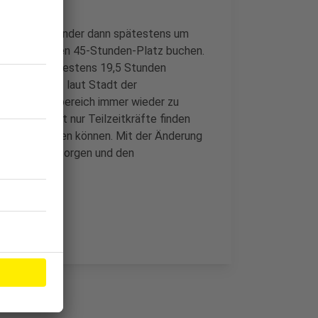
müssen ihre Kinder dann spätestens um
cht, muss einen 45-Stunden-Platz buchen.
ternteile mindestens 19,5 Stunden
 Änderung ist laut Stadt der
Nachmittagsbereich immer wieder zu
Angaben oft nur Teilzeitkräfte finden
ngesetzt werden können. Mit der Änderung
tas in Elsdorf sorgen und den
en.