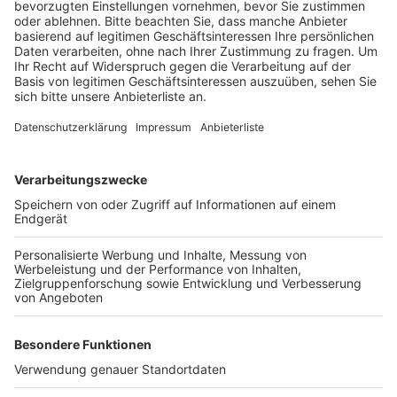
Anzeige
Gemeinsam mit den Großeltern, der Tante oder den
Geschwistern haben über 30 Familien mit den Bäumen
ein „grünes Denkmal“ für ihre Kinder gesetzt. Jeder
Baum bekommt ein „Storchenwiesen-Schild“ mit dem
Namen und Geburtsdatum des Kindes, um den Baum
wiederzufinden, heißt es. Über 300 Obstbäume sind
auf diese Weise seit 2016 gepflanzt worden.
Storchenwiesen gibt es in Elsdorf, Esch, Grouven und
Niederembt.
Anzeige