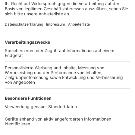
vorbeigefahren ist. Oft müssen mehrere Fahrzeuge
von Feuerwehr, Rettungsdienst und Polizei
nacheinander zum Einsatzort gelangen. Nur wenn die
Gasse dauerhaft offen bleibt, kann die Hilfe für
Verletzte ohne Verzögerung fortgesetzt werden.
Anzeige
Weitere Themen von Rhein und Erft
Anzeige
Brühl/Pulheim: Feuerwehr bei Feld- und Waldbrand
im Einsatz
Stadtbücherei Erftstadt eröffnet neuen Standort
Brühler Max-Ernst-Museum schließt für
Bauarbeiten