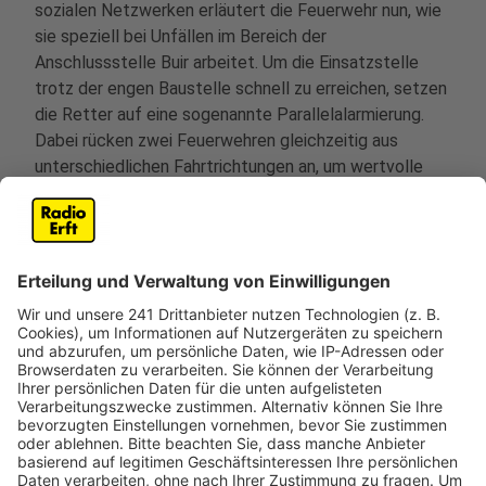
sozialen Netzwerken erläutert die Feuerwehr nun, wie
sie speziell bei Unfällen im Bereich der
Anschlussstelle Buir arbeitet. Um die Einsatzstelle
trotz der engen Baustelle schnell zu erreichen, setzen
die Retter auf eine sogenannte Parallelalarmierung.
Dabei rücken zwei Feuerwehren gleichzeitig aus
unterschiedlichen Fahrtrichtungen an, um wertvolle
Zeit zu sparen. Zusätzlich erkundet der Löschzug Buir
die Lage von Autobahnbrücken aus, um sich einen
Überblick zu verschaffen und möglicherweise auch zu
Fuß zur Unfallstelle vorzurücken.
Die Einsatzkräfte betonen, dass Autofahrer schon mit
einer freien Zufahrt bis unmittelbar vor den
Baustellenbereich eine erhebliche Hilfe leisten. Ein
besonderes Anliegen ist der Feuerwehr Kerpen zudem
das korrekte Verhalten in einer Rettungsgasse.
Autofahrer sollen diese auf keinen Fall sofort wieder
schließen, sobald das erste Einsatzfahrzeug