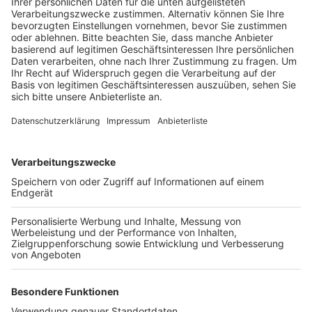
demonstrieren.
Veröffentlicht:
Montag, 08.07.2019 09:58
Anzeige
Es wird mit einem Schicht-System gearbeitet, damit
immer zwischen 30 und 50 Teilnehmer vor Ort sind.
Außerdem soll es für die Teilnehmer und
Außenstehende Workshops, Diskussionen oder Live-
Musik geben. In der letzten Woche findet in der
Schule eh kaum noch Unterricht statt, deshalb wollen
wir die Zeit lieber für einen guten Zweck nutzen, heißt
es von einer Sprecherin. Durch die Aktion wollen die
Schüler die Kölner Politiker direkt vor dem Rathaus auf
die Klimakrise aufmerksam machen.