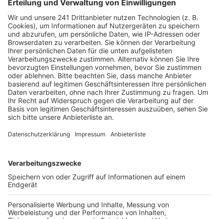
Veröffentlicht:
Dienstag, 05.02.2019 12:53
Anzeige
Pulheims Bürgermeister Keppeler und ein Vertreter
der NRW-Staatskanzlei unterschreiben am
Mittwochvormittag die Kooperationsvereinbarung zur
Einführung der Karte. Die Inhaber der Karte bekommen
nicht nur Vergünstigungen in Pulheim, sondern auch in
vielen anderen Einrichtungen in NRW, zum Beispiel in
Museen oder Hotels. Um die Karte zu bekommen,
müssen sich die Ehrenamtler mindestens fünf Stunden