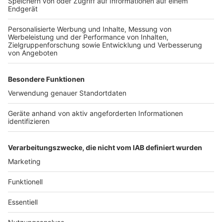
Vorgesehen ist in einer nächsten Ausbaustufe wohl
2026, dass Daten aus der ePA zu Forschungszwecken
an eine zentrale Stelle weitergeleitet werden. Sie
werden dafür pseudonymisiert verwendet, wie das
Ministerium erläutert - also ohne direkt
personenbeziehbare Angaben wie Name und Adresse.
Versicherte können auch dieser Datennutzung in der
App oder bei einer Ombudsstelle der Krankenkasse
widersprechen. Lauterbach sieht enorme Chancen für
die Forschung mit großen Datenbeständen und
künstlicher Intelligenz.
(dpa)
Anzeige