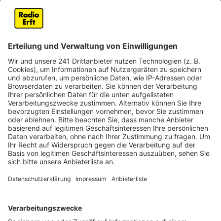
als Angebot, um das man sich aktiv kümmern muss,
nach jahrelangen Verzögerungen schon 2021
eingeführt worden. Sie wurden aber kaum genutzt. Ein
Gesetz der Ampel-Koalition kehrte das Prinzip um: Nun
bekommen alle eine ePA, außer man lehnt es aktiv bei
seiner Kasse ab. Die Widerspruchsquote lag im Schnitt
bei fünf Prozent. Aus Sicht der Verbraucherzentralen
zeigt das nicht eindeutig eine breite Zustimmung, es
könnte auch mangelnde Information und Aufklärung
sein. Auch private Krankenversicherungen können ePAs
anbieten.
Anzeige
Was ist bei Daten für die Forschung geplant?
Anzeige