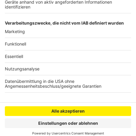
Gelsenkirchen ein Mammutzahn aus einer Baugrube
geborgen worden.
(dpa)
Anzeige
Anzeige
Anzeige
Anzeige