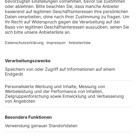
entdeckt. "Die Suche ist meine Leidenschaft."
Anzeige
Er habe auch schon Münzen, Uhren und Bomben-
Blindgänger am Rhein entdeckt. Den Mammutzahn
habe er direkt gegenüber dem Düsseldorfer
Fernsehturm gefunden. Zuerst habe er nicht gewusst,
was er da vor sich hatte. Das habe er dann schnell
herausgefunden. "Manch einer wäre wahrscheinlich
daran vorbeigegangen", sagte Wagner.
Anzeige
Beim Bau einer U-Bahn-Linie hatten Arbeiter in
Düsseldorf bereits 2012 den Stoßzahn eines
Mammuts entdeckt. Im gleichen Jahr war auch in