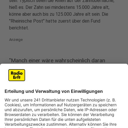
sein. Typisch seien die Rillen auf der Zahnoberfläche,
hieß es. Der Zahn sei mindestens 15.000 Jahre alt,
könne aber auch bis zu 125.000 Jahre alt sein. Die
"Rheinische Post" hatte zuerst über den Fund
berichtet.
Anzeige
"Manch einer wäre wahrscheinlich daran
vorbeigegangen"
Anzeige
Der 44-jährige Finder habe das Relikt, das zum
kulturellen Erbe des Rheinlands zählt, ordnungsgemäß
gemeldet. "Ich suche schon seit Jahren alte Schätze
am Rheinufer", sagte Wagner auf Anfrage. Er habe
schon Funde aus der Römer- und der Keltenzeit