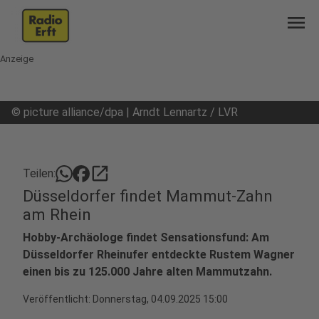
menu
Anzeige
©
picture alliance/dpa | Arndt Lennartz / LVR
open_in_new
Teilen:
Düsseldorfer findet Mammut-Zahn
am Rhein
Hobby-Archäologe findet Sensationsfund: Am
Düsseldorfer Rheinufer entdeckte Rustem Wagner
einen bis zu 125.000 Jahre alten Mammutzahn.
Veröffentlicht:
Donnerstag, 04.09.2025 15:00