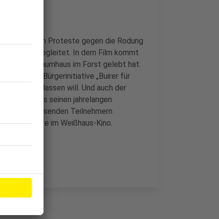
ie vielfältigen Proteste gegen die Rodung
seit 2015 begleitet. In dem Film kommt
ng in einem Baumhaus im Forst gelebt hat.
us von der Bürgerinitiative „Buirer für
rf nicht verlassen will. Und auch der
 zu Wort. Aus seinen jahrelangen
ionen mit tausenden Teilnehmern
 Köln Premiere im Weißhaus-Kino.