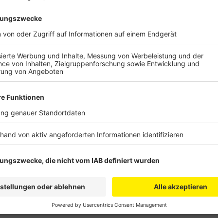
Anzeige
Die Filmemacherin Karin de Miguel Wessendorf hat d
des Hambacher Forstes für den Braunkohle-Tagebau 
unter anderem ein Aktivist zu Wort, der bis zur Rodu
Begleitet hat die Filmemacherin außerdem Antje Groth
Buir“ und einen Anwohner von Manheim-alt, der sein Do
Initiator der Waldspaziergänge, Michael Zobel kommt
Protesten hatten sich zum Schluss Großdemonstrat
entwickelt. Der Film hat Dienstagabend um 19 Uhr in
Anzeige