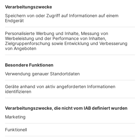
Wir benötigen Ihre
Zustimmung, um den YouTube
Video-Service zu laden!
Wir verwenden einen Service eines
Drittanbieters, um Videoinhalte
einzubetten. Dieser Service kann
Daten zu Ihren Aktivitäten
sammeln. Bitte lesen Sie die
Details durch und stimmen Sie der
Nutzung des Service zu, um dieses
Video anzusehen.
Mehr Informationen
Unsere Top 10-Tarantino-Songs
Akzeptieren
Anzeige
powered by
Usercentrics Consent
Management Platform