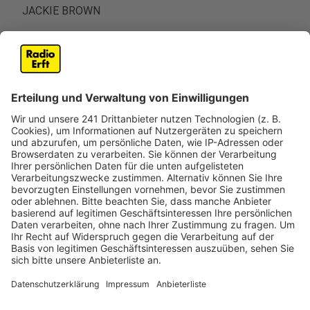
JACKIE BROWN
Bobby Womack - Across 110th Street
INGLOURIOUS BASTERDS
David Bowie – Cat People (Putting Out Fire)
DJANGO UNCHAINED
Luis Bacalov and Rocky Roberts – Django
Jim Croce – I Got A Name
Anzeige