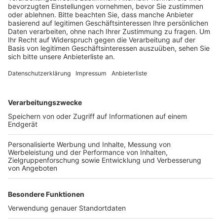
Anzeige
Ziel des sogenannten Centrums für Integrierte
Onkologie ist es, alle Disziplinen rund um
Krebserkrankungen zentral auf dem Campus
anzusiedeln, bislang waren sie an unterschiedlichen
Orten in der Kölner Uni-Klinik untergebracht. Das Land
NRW hat den Bau und die Erstausstattung des
Zentrums mit rund 115 Millionen Euro unterstützt. Ab
November will die Kölner Uni-Klinik in dem Gebäude pro
Jahr rund 24.000 krebskranke Menschen behandeln.
Anzeige