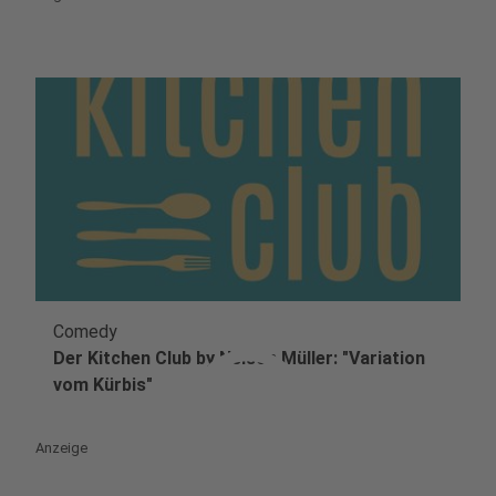
Comedy
play_circle
Der Kitchen Club by Nelson Müller: "Variation
vom Kürbis"
Anzeige