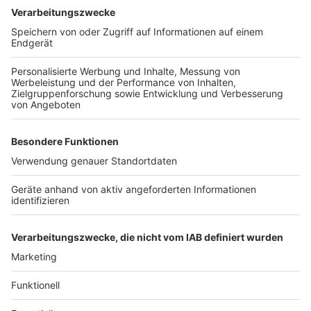
er uns täglich mit raffinierten Rezepten zum
Nachkochen oder Nachkochen lassen. Nelson nimmt
uns mit in seine Küche und weiht uns in die
Geheimnisse eines bekannten Profikochs ein. Der
Kitchen Club by Nelson Müller ist etwas für alle
Gourmets und Gourmüsen. Für alle von euch, die
wissen, dass Kardamom ein Gewürz ist und kein
Ersatzteil fürs Auto. Das ist "Foodtainment" der
Extraklasse. Feinste Küche, die man überall genießen
kann. Serviert in eurem Lieblingsradio. Bon Appetit -
oder wie Nelson es sagt: "Macht nix, wenn's
schmeckt!"
Nelson Müller live erleben? Hier gibt es
Infos zu den
Terminen
.
Anzeige