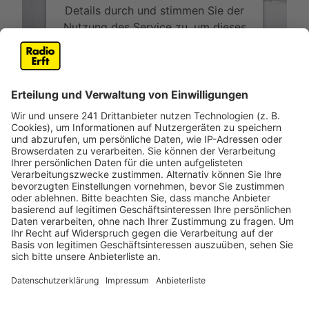
Details durch und stimmen Sie der
Nutzung des Service zu, um dieses
Video anzusehen.
Mehr Informationen
Nelson Müller präsentiert fünf verschiedene Wege,
was man aus einem Kürbis alles machen kann, außer
Akzeptieren
einer Figur zu Halloween.
powered by
Usercentrics Consent
Anzeige
Management Platform
Das ist der Kitchen Club by Nelson Müller
Anzeige
Bei euch läuft das Radio in der Küche, bei uns die
Küche im Radio. Starkoch Nelson Müller lädt uns
exklusiv in seinen Kitchen Club ein. Ab sofort versorgt