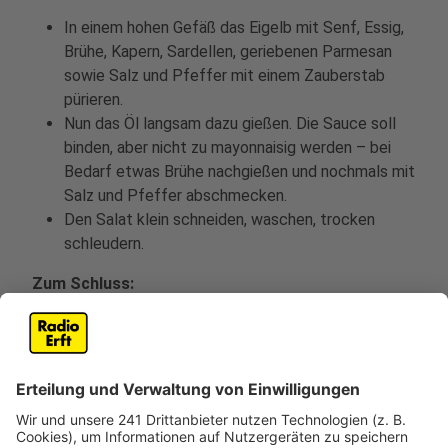
In einem hohen Gefäß das Eigelb mit Senf, Essig,
Brühe, Kapern, Sardellen, geriebenen Parmesan
sowie Salz und Pfeffer mit einem Zauberstab
pürieren.
Nun das Öl langsam dazu gießen. Die Sauce soll
binden, aber nicht zu mayonnaisig werden – bei
Bedarf etwas Brühe nachgießen und nochmals mit
Salz und Pfeffer abschmecken.
Den Salat klein schneiden, waschen, trocken
schleudern.
Zum Schluss:
Zum Servieren den Salat seitlich auf Tellern
anrichten. Das Dressing mit einem Löffel über den
Salat träufeln und mit einigen Parmesanspänen
dekorieren. Den Quinoa daneben anrichten und die
Saté-Spieße auflegen.