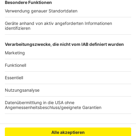
kann. Serviert in eurem Lieblingsradio. Bon Appetit -
oder wie Nelson es sagt: "Macht nix, wenn's
schmeckt!"
Nelson Müller live erleben? Hier gibt es
Infos zu den
Terminen
.
Anzeige
Anzeige
Anzeige