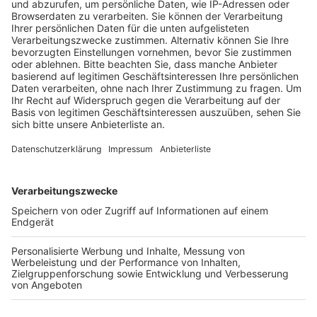
Anzeige
Das ist der Kitchen Club by Nelson Müller
Anzeige
Bei euch läuft das Radio in der Küche, bei uns die
Küche im Radio. Starkoch Nelson Müller lädt uns
exklusiv in seinen Kitchen Club ein. Ab sofort versorgt
er uns täglich mit raffinierten Rezepten zum
Nachkochen oder Nachkochen lassen. Nelson nimmt
uns mit in seine Küche und weiht uns in die
Geheimnisse eines bekannten Profikochs ein. Der
Kitchen Club by Nelson Müller ist etwas für alle
Gourmets und Gourmüsen. Für alle von euch, die
wissen, dass Kardamom ein Gewürz ist und kein
Ersatzteil fürs Auto. Das ist "Foodtainment" der
Extraklasse. Feinste Küche, die man überall genießen