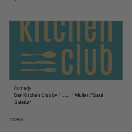
Comedy
play_circle
Der Kitchen Club by Nelson Müller: "Saté
Spieße"
Anzeige