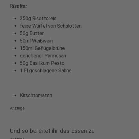
R
isotto:
250g Risottoreis
feine Würfel von Schalotten
50g Butter
50ml Weißwein
150ml Geflügelbrühe
geriebener Parmesan
50g Basilikum Pesto
1 El geschlagene Sahne
Kirschtomaten
Anzeige
Und so bereitet ihr das Essen zu