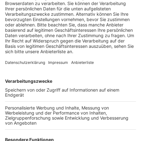
Anzeige
Das ist der Kitchen Club by Nelson Müller
Anzeige
Bei euch läuft das Radio in der Küche, bei uns die
Küche im Radio. Starkoch Nelson Müller lädt uns
exklusiv in seinen Kitchen Club ein. Ab sofort versorgt
er uns täglich mit raffinierten Rezepten zum
Nachkochen oder Nachkochen lassen. Nelson nimmt
uns mit in seine Küche und weiht uns in die
Geheimnisse eines bekannten Profikochs ein. Der
Kitchen Club by Nelson Müller ist etwas für alle
Gourmets und Gourmüsen. Für alle von euch, die
wissen, dass Kardamom ein Gewürz ist und kein
Ersatzteil fürs Auto. Das ist "Foodtainment" der
Extraklasse. Feinste Küche, die man überall genießen