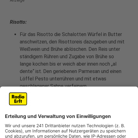
Anzeige
powered by
Usercentrics Consent
Management Platform
Risotto:
Für das Risotto die Schalotten Würfel in Butter
anschwitzen, den Risottoreis dazugeben und mit
Weißwein und Brühe ablöschen. Den Reis unter
ständigem Rühren und Zugabe von Brühe so
lange kochen bis er weich aber innen noch „al
dente“ ist. Den geriebenen Parmesan und einen
Löffel Pesto unterrühren und mit etwas
geschlagener Sahne verfeinern.
Kirschtomaten:
Tomaten halbieren und auf dem Blech verteilen.
Mit Olivenöl, Salz und Thymian würzen und bei 180
Grad 10-13 Minuten backen.