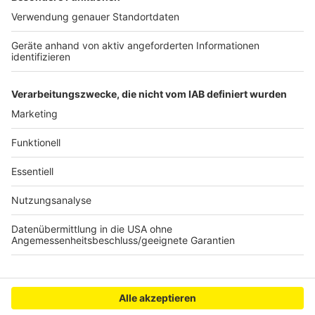
kann. Serviert in eurem Lieblingsradio. Bon Appetit -
oder wie Nelson es sagt: "Macht nix, wenn's
schmeckt!"
Nelson Müller live erleben? Hier gibt es
Infos zu den
Terminen
.
Anzeige
Anzeige
Anzeige