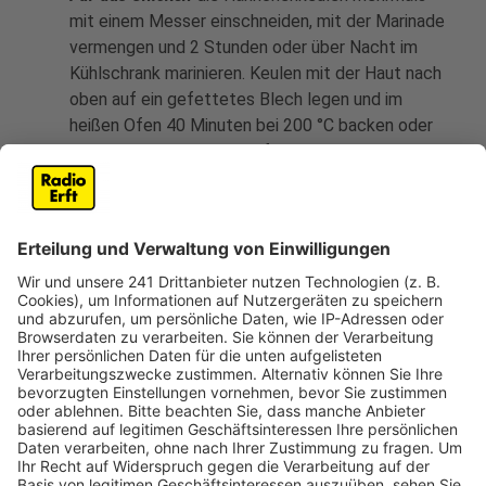
mit einem Messer einschneiden, mit der Marinade
vermengen und 2 Stunden oder über Nacht im
Kühlschrank marinieren. Keulen mit der Haut nach
oben auf ein gefettetes Blech legen und im
heißen Ofen 40 Minuten bei 200 °C backen oder
am besten im Sommer auf einen Grill legen.
Für die Sauce
die Zwiebeln in kleine Würfel
schneiden ein wenig Knoblauch ebenfalls klein
geschnitten dazugeben und mit den restlichen
Zutaten vermischen und separat zu den
Hühnchenkeulen reichen.
Anzeige
Das ist der Kitchen Club by Nelson Müller
Anzeige