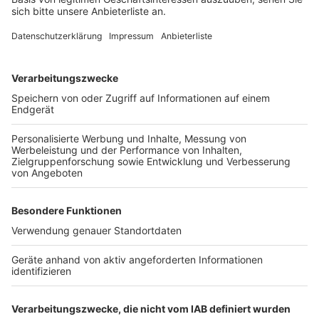
Bei euch läuft das Radio in der Küche, bei uns die
Küche im Radio. Starkoch Nelson Müller lädt uns
exklusiv in seinen Kitchen Club ein. Ab sofort versorgt
er uns täglich mit raffinierten Rezepten zum
Nachkochen oder Nachkochen lassen. Nelson nimmt
uns mit in seine Küche und weiht uns in die
Geheimnisse eines bekannten Profikochs ein. Der
Kitchen Club by Nelson Müller ist etwas für alle
Gourmets und Gourmüsen. Für alle von euch, die
wissen, dass Kardamom ein Gewürz ist und kein
Ersatzteil fürs Auto. Das ist "Foodtainment" der
Extraklasse. Feinste Küche, die man überall genießen
kann. Serviert in eurem Lieblingsradio. Bon Appetit -
oder wie Nelson es sagt: "Macht nix, wenn's
schmeckt!"
Nelson Müller live erleben? Hier gibt es
Infos zu den
Terminen
.