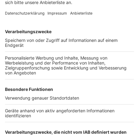
Bei euch läuft das Radio in der Küche, bei uns die
Küche im Radio. Starkoch Nelson Müller lädt uns
exklusiv in seinen Kitchen Club ein. Ab sofort versorgt
er uns täglich mit raffinierten Rezepten zum
Nachkochen oder Nachkochen lassen. Nelson nimmt
uns mit in seine Küche und weiht uns in die
Geheimnisse eines bekannten Profikochs ein. Der
Kitchen Club by Nelson Müller ist etwas für alle
Gourmets und Gourmüsen. Für alle von euch, die
wissen, dass Kardamom ein Gewürz ist und kein
Ersatzteil fürs Auto. Das ist "Foodtainment" der
Extraklasse. Feinste Küche, die man überall genießen
kann. Serviert in eurem Lieblingsradio. Bon Appetit -
oder wie Nelson es sagt: "Macht nix, wenn's
schmeckt!"
Nelson Müller live erleben? Hier gibt es
Infos zu den
Terminen
.