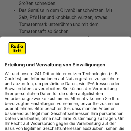
Größen schneiden.
Das Gemüse in dem Olivenöl anschwitzen. Mit
Salz, Pfeffer und Knoblauch würzen, etwas
Tomatenmark unterrühren und mit dem
Tomatensaft ablöschen.
Knackig garen, bis die Flüssigkeit fast ganz
reduziert ist. Den Basilikum klein schneiden und
dazugeben.
Die Dorade mit dem Gemüse belegen, den
geriebenen Parmesan dazugeben und bei
Oberhitze gratinieren.
Anzeige
Das ist der Kitchen Club by Nelson Müller
Anzeige