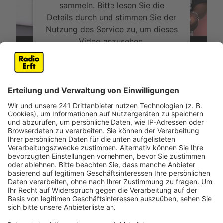
sammeln. Bitte lesen Sie die
Details durch und stimmen Sie der
Nutzung des Service zu, um dieses
Video anzusehen.
Mehr Informationen
In diesem Video zeigt euch Nelson Müller, wie man
eine gratinierte Dorade zaubert. Die Beilagen können
Akzeptieren
variieren, wie ihr hier seht, macht unser Starkoch dazu
powered by
Usercentrics Consent
eine Ratatouille-Kruste. Viel Spaß beim Nachkochen.
Management Platform
Anzeige
Das ist der Kitchen Club by Nelson Müller
Anzeige
Bei euch läuft das Radio in der Küche, bei uns die
Küche im Radio. Starkoch Nelson Müller lädt uns