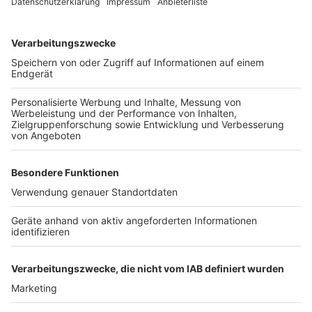
exklusiv in seinen Kitchen Club ein. Ab sofort versorgt
er uns täglich mit raffinierten Rezepten zum
Nachkochen oder Nachkochen lassen. Nelson nimmt
uns mit in seine Küche und weiht uns in die
Geheimnisse eines bekannten Profikochs ein. Der
Kitchen Club by Nelson Müller ist etwas für alle
Gourmets und Gourmüsen. Für alle von euch, die
wissen, dass Kardamom ein Gewürz ist und kein
Ersatzteil fürs Auto. Das ist "Foodtainment" der
Extraklasse. Feinste Küche, die man überall genießen
kann. Serviert in eurem Lieblingsradio. Bon Appetit -
oder wie Nelson es sagt: "Macht nix, wenn's
schmeckt!"
Nelson Müller live erleben? Hier gibt es
Infos zu den
Terminen
.
Anzeige