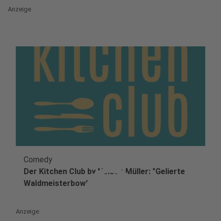
Anzeige
Comedy
play_circle
Der Kitchen Club by Nelson Müller: "Gelierte
Waldmeisterbowl
Anzeige