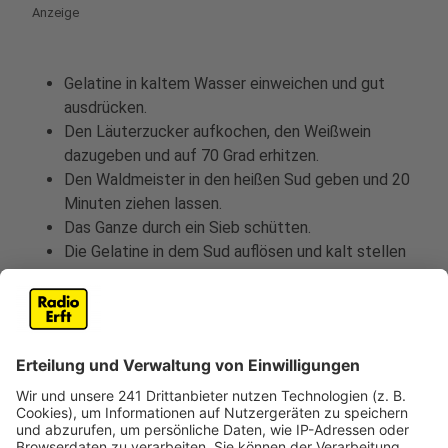
Anzeige
Gelatine in kaltem Wasser einweichen und gut
ausdrücken.
Den Läuterzucker aufkochen, den Weißwein
dazugeben und auf 70 Grad erhitzen.
Den Waldmeister in den heißen Sud geben und 20
Minuten ziehen lassen.
Das Ganze durch ein Sieb schütten.
Die Gelatine in dem Sud auflösen und kalt stellen
bis er geliert
Vor dem Anrichten portionsweise eiskalten
Champagner zügig unterrühren so dass die Bowle
noch leichtgeliert ist aber auch noch leicht
sprudelt.
Mit Walderdbeeren und Minze garnieren.
Anzeige