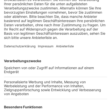
Das ist der Kitchen Club by Nelson Müller
Anzeige
Bei euch läuft das Radio in der Küche, bei uns die
Küche im Radio. Starkoch Nelson Müller lädt uns
exklusiv in seinen Kitchen Club ein. Ab sofort versorgt
er uns täglich mit raffinierten Rezepten zum
Nachkochen oder Nachkochen lassen. Nelson nimmt
uns mit in seine Küche und weiht uns in die
Geheimnisse eines bekannten Profikochs ein. Der
Kitchen Club by Nelson Müller ist etwas für alle
Gourmets und Gourmüsen. Für alle von euch, die
wissen, dass Kardamom ein Gewürz ist und kein
Ersatzteil fürs Auto. Das ist "Foodtainment" der
Extraklasse. Feinste Küche, die man überall genießen
kann. Serviert in eurem Lieblingsradio. Bon Appetit -