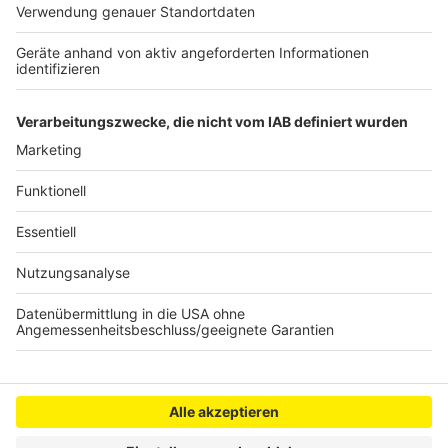
oder wie Nelson es sagt: "Macht nix, wenn's
schmeckt!"
Nelson Müller live erleben? Hier gibt es
Infos zu den
Terminen
.
Anzeige
Anzeige
Anzeige