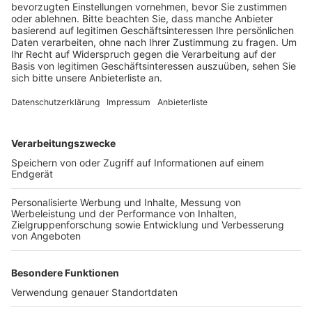
Das ist der Kitchen Club by Nelson Müller:
Anzeige
Bei euch läuft das Radio in der Küche, bei uns die
Küche im Radio. Starkoch Nelson Müller lädt uns
exklusiv in seinen Kitchen Club ein. Ab sofort versorgt
er uns täglich mit raffinierten Rezepten zum
Nachkochen oder Nachkochen lassen. Nelson nimmt
uns mit in seine Küche und weiht uns in die
Geheimnisse eines bekannten Profikochs ein. Der
Kitchen Club by Nelson Müller ist etwas für alle
Gourmets und Gourmüsen. Für alle von euch, die
wissen, dass Kardamom ein Gewürz ist und kein
Ersatzteil fürs Auto. Das ist "Foodtainment" der
Extraklasse. Feinste Küche, die man überall genießen
kann. Serviert in eurem Lieblingsradio. Bon Appetit -
oder wie Nelson es sagt: "Macht nix, wenn's