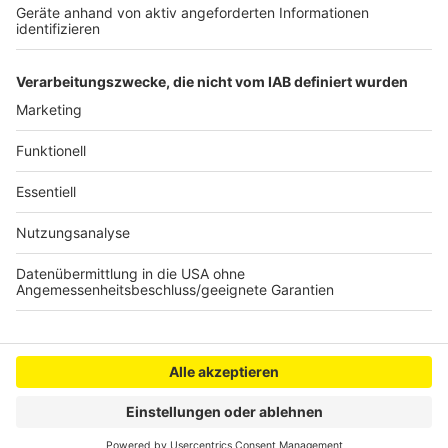
schmeckt!"
Nelson Müller live erleben? Hier gibt es
Infos zu den
Terminen
.
Anzeige
Anzeige
Anzeige
Anzeige