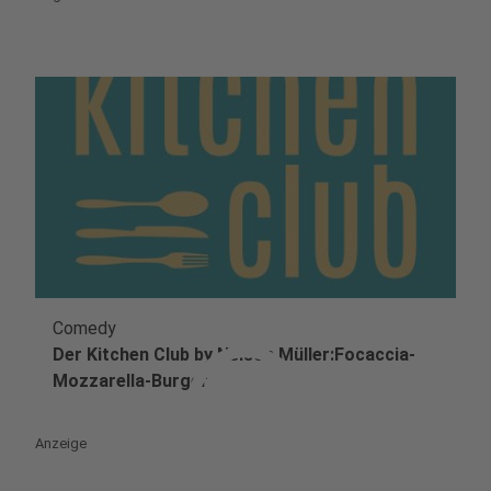
Comedy
play_circle
Der Kitchen Club by Nelson Müller:Focaccia-
Mozzarella-Burger
Anzeige