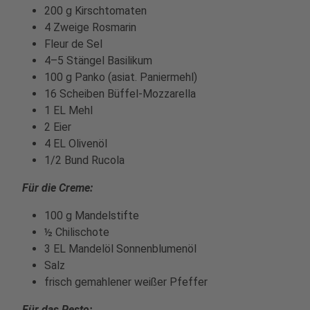
200 g Kirschtomaten
4 Zweige Rosmarin
Fleur de Sel
4–5 Stängel Basilikum
100 g Panko (asiat. Paniermehl)
16 Scheiben Büffel-Mozzarella
1 EL Mehl
2 Eier
4 EL Olivenöl
1/2 Bund Rucola
Für die Creme:
100 g Mandelstifte
½ Chilischote
3 EL Mandelöl Sonnenblumenöl
Salz
frisch gemahlener weißer Pfeffer
Für das Pesto: