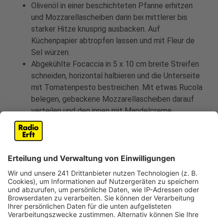
Olivenöl in einer beschichteten Pfanne erhitzen
und Mozzarellascheiben darin bei mittlerer bis
starker Hitze knusprig ausbacken. Auf
Küchenpapier abtropfen lassen und mit Fleur de
Sel würzen.
Abgekühlte Focaccia in 5 x 10 cm breite Streifen
schneiden, horizontal halbieren und die Unterseite
mit Tomatenpesto bestreichen. Mit etwas Rucola
belegen, gebackene Mozzarellascheiben darauf
verteilen und den innen mit Mandelcreme
bestrichenen Deckel auflegen.
Tipp:
Beim Mahlen der Mandeln darauf achten, dass die
Creme nicht zu warm wird.
Anzeige