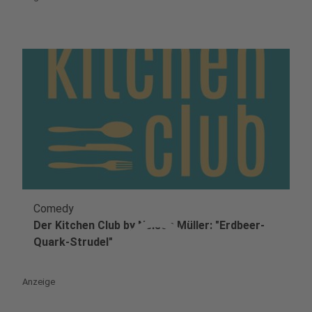
Comedy
play_circle
Der Kitchen Club by Nelson Müller: "Erdbeer-
Quark-Strudel"
Anzeige