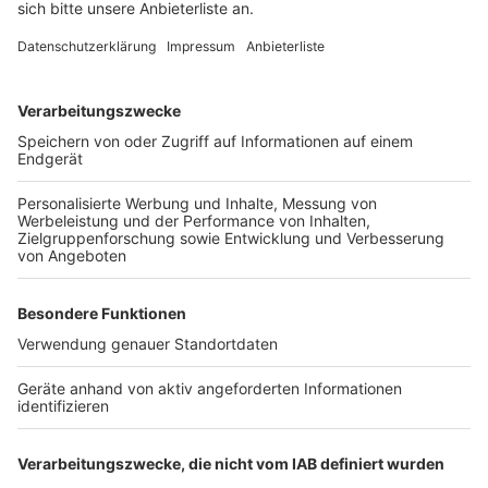
Bei euch läuft das Radio in der Küche, bei uns die
Küche im Radio. Starkoch Nelson Müller lädt uns
exklusiv in seinen Kitchen Club ein. Ab sofort versorgt
er uns täglich mit raffinierten Rezepten zum
Nachkochen oder Nachkochen lassen. Nelson nimmt
uns mit in seine Küche und weiht uns in die
Geheimnisse eines bekannten Profikochs ein. Der
Kitchen Club by Nelson Müller ist etwas für alle
Gourmets und Gourmüsen. Für alle von euch, die
wissen, dass Kardamom ein Gewürz ist und kein
Ersatzteil fürs Auto. Das ist "Foodtainment" der
Extraklasse. Feinste Küche, die man überall genießen
kann. Serviert in eurem Lieblingsradio. Bon Appetit -
oder wie Nelson es sagt: "Macht nix, wenn's
schmeckt!"
Nelson Müller live erleben? Hier gibt es
Infos zu den
Terminen
.