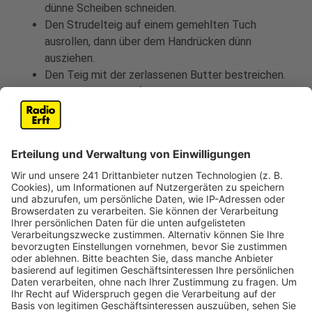
dünne Scheiben schneiden.
Den Strudelteig auf einem gemehlten Tuch
ausrollen, dann über dem Handrücken dünn
ausziehen.
Den Teig mit der zerlassenen Butter bestreichen.
Die Quarkmasse auf das Untere Teigdrittel geben
mit den Erdbeeren belegen und mit Hilfe des
Tuches aufrollen.
Auf ein mit Backpapier belegtes Blech geben mit
dem Rest der Butter abstreichen und bei 200
Grad im Ofen ca. 30 Minuten backen.
Anzeige
Das ist der Kitchen Club by Nelson Müller
Anzeige