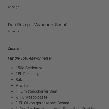
Anzeige
Das Rezept: "Avocado-Sushi"
Anzeige
Zutaten:
Für die Tofu-Mayonnaise:
150g Seidentofu
1EL Reisessig
Salz
Pfeffer
1TL mittelscharfer Senf
½ TL Wasabipaste
3 EL Öl von geröstetem Sesam
1. Den Seidentofu mit dem Essig, Salz, Pfeffer,