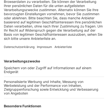
Das ist der Kitchen Club by Nelson Müller
Anzeige
Bei euch läuft das Radio in der Küche, bei uns die
Küche im Radio. Starkoch Nelson Müller lädt uns
exklusiv in seinen Kitchen Club ein. Ab sofort versorgt
er uns täglich mit raffinierten Rezepten zum
Nachkochen oder Nachkochen lassen. Nelson nimmt
uns mit in seine Küche und weiht uns in die
Geheimnisse eines bekannten Profikochs ein. Der
Kitchen Club by Nelson Müller ist etwas für alle
Gourmets und Gourmüsen. Für alle von euch, die
wissen, dass Kardamom ein Gewürz ist und kein
Ersatzteil fürs Auto. Das ist "Foodtainment" der
Extraklasse. Feinste Küche, die man überall genießen