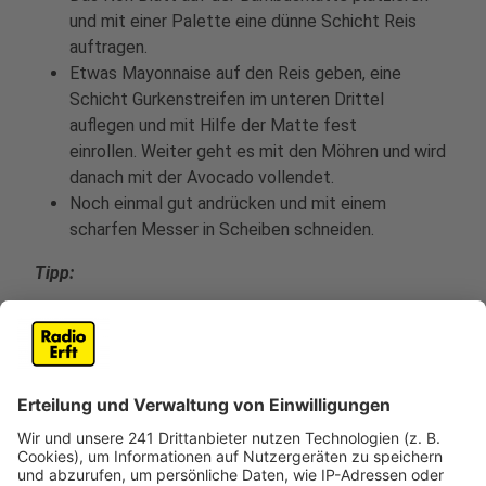
und mit einer Palette eine dünne Schicht Reis
auftragen.
Etwas Mayonnaise auf den Reis geben, eine
Schicht Gurkenstreifen im unteren Drittel
auflegen und mit Hilfe der Matte fest
einrollen. Weiter geht es mit den Möhren und wird
danach mit der Avocado vollendet.
Noch einmal gut andrücken und mit einem
scharfen Messer in Scheiben schneiden.
Tipp:
Sojasoße und eingelegter Ingwer gehören
unbedingt dazu, wobei man den Ingwer separat ist
und die Rolle mit der Algenseite sparsam in die
Sojasoße dippt.
Anzeige