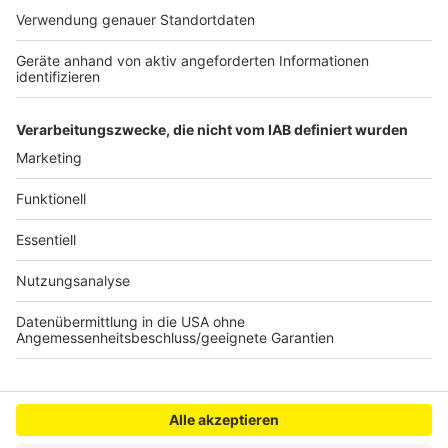
kann. Serviert in eurem Lieblingsradio. Bon Appetit -
oder wie Nelson es sagt: "Macht nix, wenn's
schmeckt!"
Nelson Müller live erleben? Hier gibt es
Infos zu den
Terminen
.
Anzeige
Anzeige
Anzeige