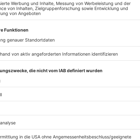
0,5l Cola, reduziert
8 EL Tomatenketchup, wahlweise Tomatenmar
3 EL Senf Dijon
1 EL Worcestersauce
1 EL Balsamico
1 EL Apfelessig
2 EL Honig
Halbe Zitrone
Chilipulver
Cayennepfeffer
Currypulver, mild
Paprikapulver
Hickory Rauchsalz
Pfeffer
Anzeige
Und so bereitet ihr das Essen zu