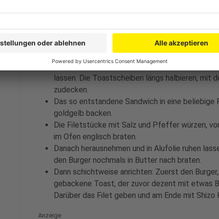
Anzeige
Für den Burger Rindfleisch (gehackt), Zwiebeln,
miteinander vermengen und zu "Tarteletts" form
Burger bei mittlerer Hitze in der Pfanne mit Öl 
lassen. Die Toastscheiben längs halbieren, mit 
zudecken.
Das so entstandene Sandwich in eine beliebige 
goldgelb backen.
Die Filetstücke mit Salz und Pfeffer würzen, vo
im Ofen englisch braten.
Danach herausnehmen und in Alufolie ruhen lasse
den Burger nochmals in Butter nach braten.
Dann schichtweise anrichten: Zuerst den Burger
gebackene Toast, der zuvor dezent mit etwas B
Darüber das Filet geben und am Ende mit Shizo
Anzeige