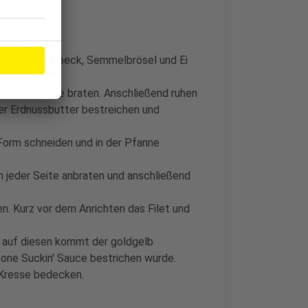
 Knoblauch, Speck, Semmelbrösel und Ei
en.
von jeder Seite braten. Anschließend ruhen
der Erdnussbutter bestreichen und
Form schneiden und in der Pfanne
n jeder Seite anbraten und anschließend
n. Kurz vor dem Anrichten das Filet und
, auf diesen kommt der goldgelb
one Suckin' Sauce bestrichen wurde.
 Kresse bedecken.