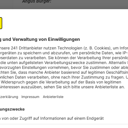
Angus Burger:
750g Rindfleisch, durch den Wolf gedreht
1 Zwiebel
1 Zehe Knoblauch
6 Scheiben Speck
Halbe Tasse Semmelbrösel
1 Ei
2 Rinderfilets, á 200 g
6 Scheiben Toast
Erdnussbutter
Öl
Salz
Pfeffer
Butter
Shizo-Mix
Kirschtomaten
Für die Bonesuckingsauce: