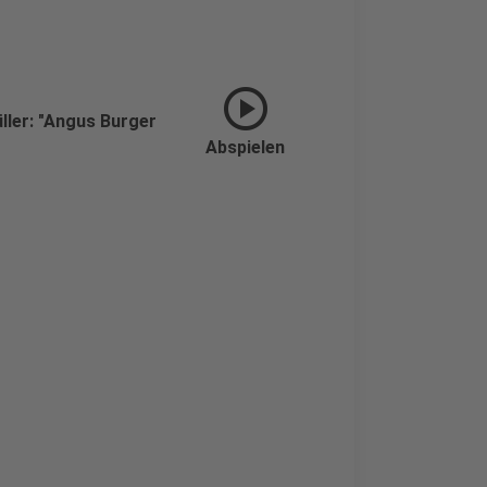
play_circle
ller: "Angus Burger
Abspielen