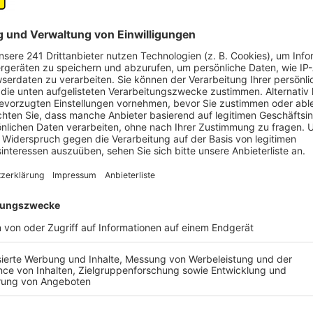
sich Pia Schaffarth eingeladen. Sie ist duale Student
verkauft Immobilien bei und mit der Bank. Aber, das g
verkaufen.
Anzeige
Dominik Becker
Folge 5: Immobilien bei der V
Anzeige
Folge 4: Digital-persönliches Banking
Anzeige