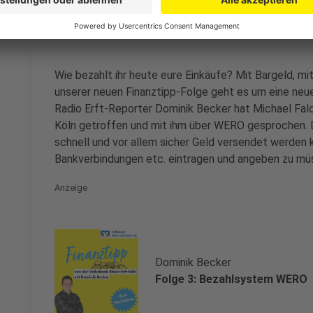
Folge 3: Bezahlsystem WERO
Anzeige
Wie bezahlt ihr heute eure Einkäufe? Mit Bargeld, m
unserer neuen Finanztipp-Folge geht es um eine neu
Radio Erft-Reporter Dominik Becker hat Michael Fal
Köln getroffen und mit ihm über WERO gesprochen. D
schnell und vor allem sicher Geld versendet werden 
Bankverbindungen etc. eintragen und angeben zu mü
Anzeige
Dominik Becker
Folge 3: Bezahlsystem WERO