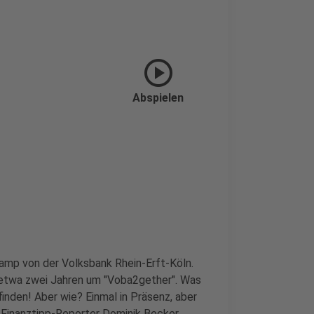
play_circle
Abspielen
kamp von der Volksbank Rhein-Erft-Köln.
t etwa zwei Jahren um "Voba2gether". Was
inden! Aber wie? Einmal in Präsenz, aber
t-Finanztipp-Reporter Dominik Becker.