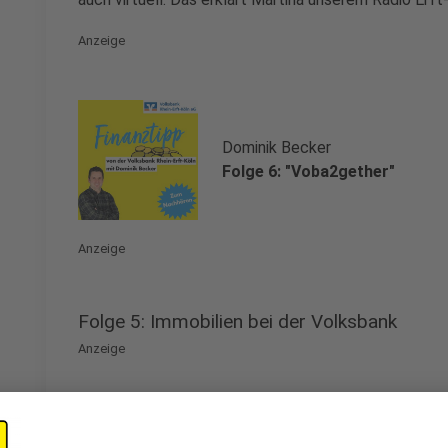
Anzeige
Dominik Becker
Folge 6: "Voba2gether"
Anzeige
Folge 5: Immobilien bei der Volksbank
Anzeige
Eine neue Folge, ein neues Thema: Unser Kollege Dom
Finanztipp-Folge mit dem Thema "Immobilien bei der 