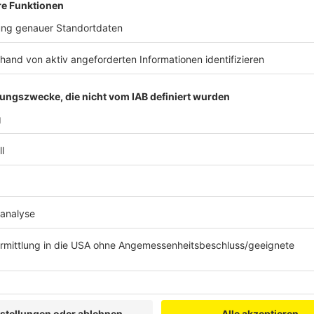
Was genau ist unter digital-persönlichem Banking zu
neuen Finanztipp-Folge sein. Welche Funktionen und 
Bank eigentlich weniger durch digitale Angebote? Ra
Sebastian Masrourchehr von der Volksbank Rhein-Erft
Rede und Antwort!
Anzeige
Dominik Becker
Folge 4: Digital-persönliches
Anzeige