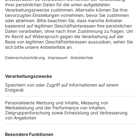
Veröffentlicht:
Donnerstag, 16.10.2025 10:54
Anzeige
Weniger Wartezeiten am Eingang
Anzeige
Zwei Wochen war das Hürther Familienbad „De Bütt“
wegen Umbauarbeiten geschlossen. Jetzt sind die
Arbeiten abgeschlossen und das Bad kann wieder
öffnen. In den zwei Wochen wurde unter anderem der
Kassenbereich umfangreich erneuert. Dabei wurde laut
der Stadt Hürth ein komplett neues System eingebaut
– mit modernster Soft- und Hardware. Für die Gäste
wird der Bezahlvorgang dadurch einfacher und die