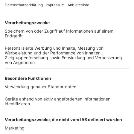
Traditionelle Weihnachtsfans müssen noch eine
"bittere Pille" schlucken. Denn Junkers sagt: die
klassischen Adventskränze hätten ausgedient. "Der
handelsübliche Tannenkranz ist nicht mehr so beliebt."
Viel eher würden die Kunden auf pompösere Kränze
setzen: "Einer, der nur aus Kugeln besteht, oder ein
doppelstöckiger Kranz aus Kerzen oder mit Feder-Boa
umwickelt."
Anzeige
©
Kivelip
Würde so etwas bei euch am Weihnachtsbaum
stehen? Rosane Hirsche mit etwas Fell sind ein
Weihnachtsdeko-Trend in 2019.
Anzeige