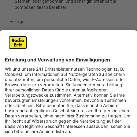
Sternen, oder geflochten. Und sonst gilt offenbar: je
pompöser, desto beliebter.
Anzeige
Diese Sachen sind "out"
Anzeige
Im gleichen Atemzug nennt der Landgard-Dekorateur
auch die Dinge, die seiner Meinung nach ganz und gar
nicht mehr "in" seien. "Kitschiges und Buntes, was man
aus den USA kennt, findet man gar nicht mehr in den
Regalen." Genauso Artikel in roter oder anderer
Naturfarben seien "rückläufig"
Anzeige