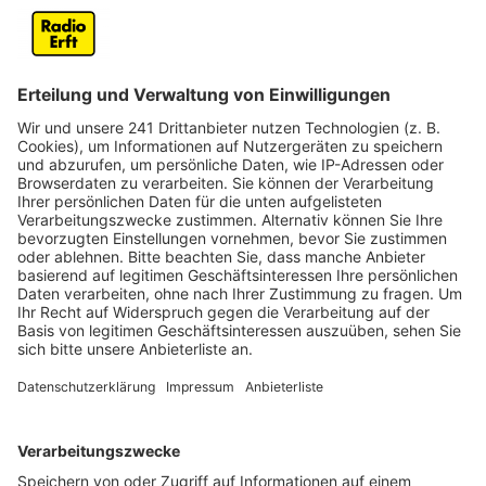
Anzeige
Die 24-jährige Popsängerin wurde 2014 bei der RTL-
Show "Rising Star" entdeckt und machte in nur
wenigen Jahren große Schritte in ihrer noch jungen
Karriere. Die Sängerin brachte 2020 mit "Paradise" und
2021 mit "Faded Love" zwei absolute Chartsongs
heraus, die jeweils Goldstatus erreichten. Moderator
Kai Klüting hat sich mit ihr zum Zoom-Videointerview
getroffen. Sie sprechen über ihre neue Musik, das, was
sie für dieses Jahr plant, von welchen Künstlern sie
sich inspirieren lässt und es wird auch über die Liebe
gesprochen. Das Interview mit Leony hört ihr an dieser
Stelle.
Anzeige