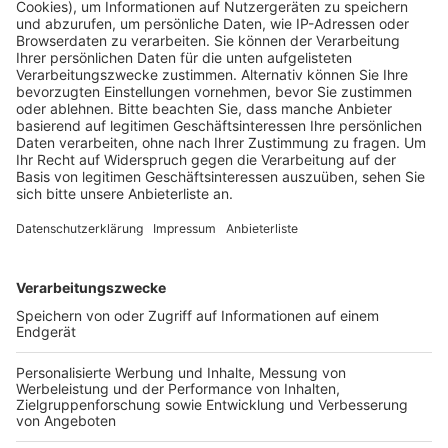
Berufspendler und - wenn nicht gerade strikte
Reisebeschränkungen gelten - Touristen zeigen sich in
anderen Bundesländern, Gegenden oder fremden
Städten verunsichert, welche Corona-Bestimmungen
dort jeweils gelten.
Anzeige
Mit der App
"Darf ich das?"
erhalten Menschen, die mit
Corona-Regeln in anderen Regionen nicht vertraut sind,
einen Überblick. Die App wurde von einer Kölner IT-
Firma entwickelt und ist seit kurzem auf dem Markt
und sowohl im Google "Play Store" als auch dem Apple
"App Store" erhältlich.
Anzeige