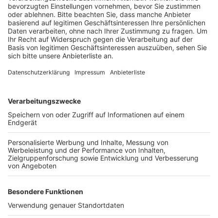
Veröffentlicht:
Freitag, 09.08.2019 16:47
Anzeige
Anschließend warf er damit an der Ehrenstraße die
Schaufensterscheibe eines Geschäftes ein. Dann
packte er die Beute aus der Auslage in einen
mitgebrachten Müllsack. Anwohner, die durch den
Krach geweckt wurden, beobachteten, wie der 29-
Jährige auf einem Fahrrad Richtung Neumarkt
flüchtete. Noch in der Nähe des Tatortes konnte der
Mann von einer Polizeistreife festgenommen werden.
Anzeige