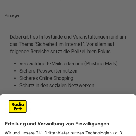
Anzeige
Dabei gibt es Infostände und Veranstaltungen rund um
das Thema "Sicherheit im Internet". Vor allem auf
folgende Bereiche setzt die Polizei ihren Fokus:
Verdächtige E-Mails erkennen (Phishing Mails)
Sichere Passwörter nutzen
Sicheres Online Shopping
Schutz in den sozialen Netzwerken
Zum Thema
Phising-Mails
gibt es eine besondere
Aktion. Jeder, der möchte, kann sich bei einem "Test"
der Polizei anmelden. Innerhalb eines Monats werden
dann in unregelmäßigen Abständen "Fake E-Mails" von
der Polizei verschickt. Dabei kann man testen, ob man
auf betrügerische Mails reingefallen wäre oder ob man