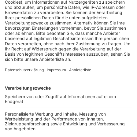
sie erkennt. Dazu gibt es gute Tipps der Polizei,
gefährliche Mails zu erkennen.
Zum "Phishing-Mail" Selbsttest geht es
HIER!
Die Termine im Rhein-Erft-Kreis zum "Cyber Crime"
Monat auf einen Blick:
07.10.19
10-14 Uhr
Info- und Beratungsstand in
der Fußgängerzone in Wesseling
09.10.19 10-14 Uhr
Info- und Beratungsstand
sowie Vorträge rund um das Thema Cyber-
Sicherheit von der Verbraucherzentrale Brühl
14.10.19 10-14 Uhr
Info- und Beratungsstand in
der Fußgängerzone in Frechen
16.10.19 10-14 Uhr
Info und Beratungsstand
sowie Vorträge rund um das Thema Cyber-
Sicherheit von der Verbraucherzentrale Bergheim