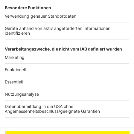
27.10.19
10-17 Uhr
Sicherheitsmesse im Rathaus
Brühl mit Beratungen und Vorträgen
29.10.19 10-11:30 Uhr
Vortrag für Senioren
„Sicher unterwegs im digitalen Netz“ im Rathaus in
Kerpen
Anzeige
Anzeige
Anzeige