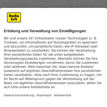
Wie geht's genau? Reporter im Selbsttest!
Anzeige
Wie läuft so ein Schnelltest, ein Selbsttest überhaupt
ab? Was muss ich genau tun und vor allem: Was muss
ich alles beachten? Diese Fragen wollte Radio Erft-
Reporter Dominik Becker beantwortet wissen. Wie
schnell und wie einfach ist so ein Test für zu Hause?
Zusammen mit Bernd Braun, dem Leiter des
Schnelltestzentrums in Frechen, ist unser Reporter
Schritt für Schritt durchgegangen. Beide haben sich im
Vorfeld des Selbsttests und des Interviews testen
lassen. Es handelte sich dabei um den Test mit der
Bezeichnung BOSON Rapid SARS-CoV-2 Antigen Test
Card. Diese Testmethode soll es bald unter anderem
in DM-Märkten zu kaufen geben.