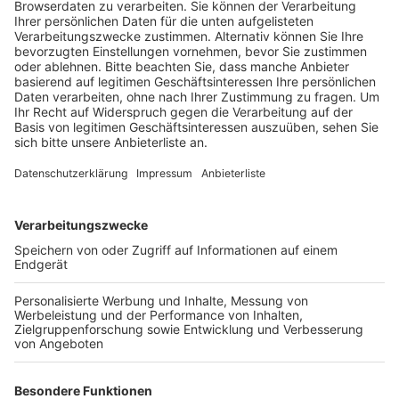
1.000 Personen nur einzelne Gruppen unterwegs.
Veröffentlicht:
Samstag, 16.05.2020 23:14
Anzeige
In der Innenstadt seien immer wieder kleinere
Ansammlungen von Menschen aufgefallen, sagte eine
Sprecherin der Kölner Polizei. Auf dem Roncalliplatz
fanden sich insgesamt etwa 300 Menschen ein, 200
davon waren zu einer linken Demonstration gegen
Verschwörungstheorien angemeldet. Bei 100 weiteren
Teilnehmern sei die Zuordnung schwierig gewesen, so
die Sprecherin. Die Einsatzkräfte musste auf dem
Roncalliplatz Versammlungsteilnehmer mehrfach auf
das Abstandsgebot hinweisen. Bis auf eine
Streitigkeit, bei der jetzt der Verdacht auf
Körperverletzung geprüft werde, habe es keine