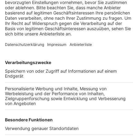
Veröffentlicht:
Sonntag, 26.05.2019 12:30
Anzeige
Die Zigarettenreste enthalten giftige Stoffe und die
Filter brauchen bis zu 15 Jahre, um sich zu zersetzen.
Deshalb will die Fraktion das Thema in den Rat bringen.
Sie fragt die Verwaltung, ob es Kontrollen und Strafen
gibt – und ob beides verstärkt werden kann. Möglich
wären auch höhere Bußgelder. Außerdem kann sich die
Fraktion Aufklärungsaktionen vorstellen.
Anzeige