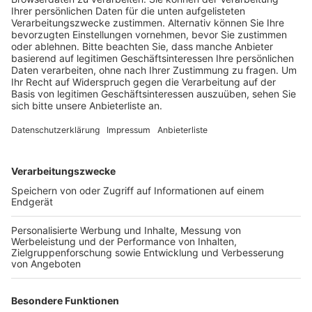
in schwierigen Zeiten dabei, unsere Gesellschaft
zusammenzuhalten", sagt sie.
Anzeige
Freie Tage für Bewegung mit "RV Fit"
Anzeige
Neben dem Programm der Bundesregierung und dem
DOSB gibt es auch eins der Deutschen
Rentenversicherung - es nennt sich "RV Fit".
Interessierte werden drei bis fünf Tage von der Arbeit
freigestellt. Dabei geht es um die Themen Bewegung,
Ernährung und den Umgang mit Stress. Teilnehmer
erhalten dafür spezielle Trainingseinheiten und
Beratungen um "das Lebensgefühl" zu verbessern.
Über die
Deutsche Rentenversicherung
sollen sich