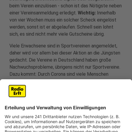
beim Verein einzulösen - schon ist das Nötigste neben
einer Vereinsanmeldung erledigt.
Wichtig:
Innerhalb
von vier Wochen muss ein solcher Scheck eingelöst
werden, sonst ist er abgelaufen. Schnell sein lohnt
sich, es sind nicht mehr viele Gutscheine übrig.
Viele Erwachsene sind in Sportvereinen angemeldet,
daher wird vor allem bei dieser Aktion an die Jüngsten
gedacht. Die Vereine in Deutschland haben große
Nachwuchsprobleme, übrigens nicht nur Sportvereine.
Dazu kommt: Durch Corona sind viele Menschen
ausgetreten, weil es eben keine sportlichen
(Team-)Aktivitäten gegeben hat. Aufgrund der
Pandemie sind viele Menschen, insbesondere Kinder,
dicker und unsportlicher geworden. Die
Bundesregierung und vor allem Innen- und
Sportministerin Nancy Faeser (SPD) will diesen Trends
entgegenwirken: "Wir wollen, dass die Vereine wieder
neue Mitglieder gewinnen. Denn der Sport hilft gerade