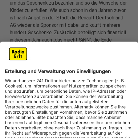
um das Geschenk zu bezahlen und so die Wünsche der
Kinder zu erfüllen. Wie auch schon in den Jahren zuvor
ist nach Angaben der Stadt die Renault Deutschland
AG wieder als Sponsor mit dabei und kauft mehrere
hundert Geschenke. Zusätzlich beteiligt sich finanziell
in diesem Jahr auch „das macht SiNN“, die Ende
November eine Filiale in Brühl eröffnen, so dass mit
diesen Partnern kein Kinderwunsch unerfüllt bleibt. Die
Stadt Brühl informiert die Eltern sobald die
Weihnachtsgeschenke in den Geschäften abgeholt
werden können. Die Gruppe der bedürftigen Kinder
umfasst alle Kinder, die z.B. Leistungen zur Sicherung
des Lebensunterhaltes nach SGB II (Grundsicherung
für Arbeitsuchende), SGB XII (Sozialhilfe) und
Asylbewerberleistungsgesetz erhalten.
Anzeige