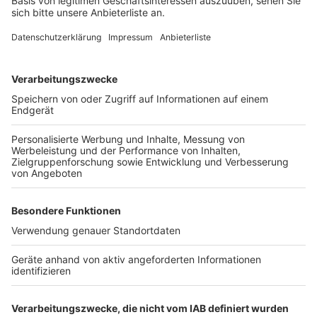
Diese Geschäfte beteiligen sich an der
Wunschbaum-Aktion
Anzeige
Nach Angaben der Stadt beteiligen sich folgende
Geschäfte: Holzwerk Kreativatelier (Janshof 2), Ives
Wollparadies (Janshof 2), Papierinsel Brühl (Kölnstraße
15), Bürobedarf-Schreibwaren Edmund Schlenger
(Kölnstraße 19), Das Brühler Buchhaus Eule
(Kölnstraße 27), Fahrrad Galerie (Kölnstraße 69-71),
dm-drogerie markt (Markt 9-11), Thalia (Markt 15),
KODi (Markt 16), Douglas (Uhlstraße 4-6), FetteBeute
– Unverpackt (Uhlstraße 36-40), Hingucker (Uhlstraße
67), Die Buchhandlung Karola Brockmann (Uhlstraße
82), sowie Rewe Center, H&M, C&A, Deichmann,
McPaper und be U. Manufakturen aus der Giesler
Galerie (Uhlstraße 100).