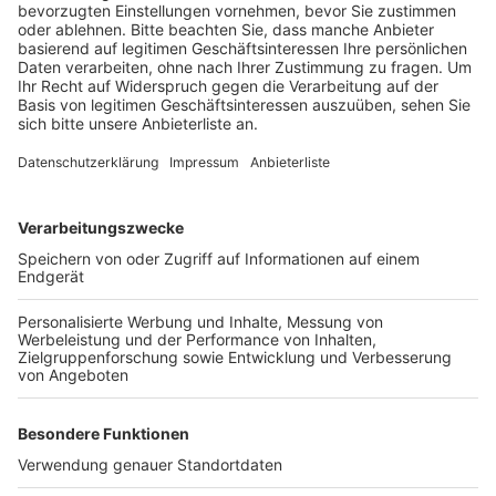
Veröffentlicht:
Mittwoch, 15.02.2023 12:53
Anzeige
Und während der Park rund um die Schlösser dann ab
Freitag 8 Uhr wieder öffnet, bleibt der „Jardin secret“
am Schloss Augustusburg über die gesamten
Karnevalstage bis zum 20. Februar geschlossen, heißt
es von der Schlossverwaltung. Der restliche
Schlosspark ist täglich von 8.00 Uhr bis 17.00 Uhr für
einen Spaziergang geöffnet – außer bei Glatteis oder
Unwetter.
Anzeige