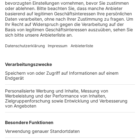
Veröffentlicht:
Mittwoch, 28.06.2023 06:16
Anzeige
Beim Überholen eines Schwertransporters verlor ein
Fahrer die Kontrolle über sein Fahrzeug. Der Wagen
prallte in die Leitplanke und kam dann auf dem
Standstreifen zum Stehen. Die beiden Verletzten
kamen in Krankenhäuser in Frechen und Euskirchen.
Während der Rettungsmaßnahmen blieb die A1
Richtung Köln voll gesperrt.
Anzeige