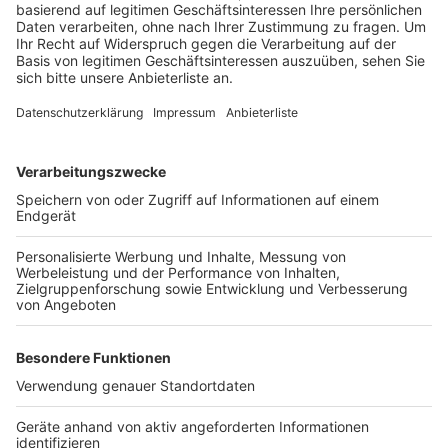
Anlass ist ein Gutachten – danach ist hier der
Verkehrslärm so stark, dass die Stadt handeln musste.
Denn auf dem betroffenen Bereich sind jeden Tag bis
zu 10.000 Fahrzeug unterwegs. Auch viele Lastwagen
fahren diese Strecke, auch nachts.
Wenn die Schilder stehen, will die Stadt Brühl die
Polizei und den Rhein-Erft-Kreis bitten, hier
Geschwindigkeitskontrollen durchzuführen.
Anzeige
Weitere Themen von Rhein und Erft
Anzeige
Kerpener rettet junge Frau aus dem Rhein
Keine Elterntaxis vor Grundschule in Erp
Tierklinik in Stommeln ausgebaut