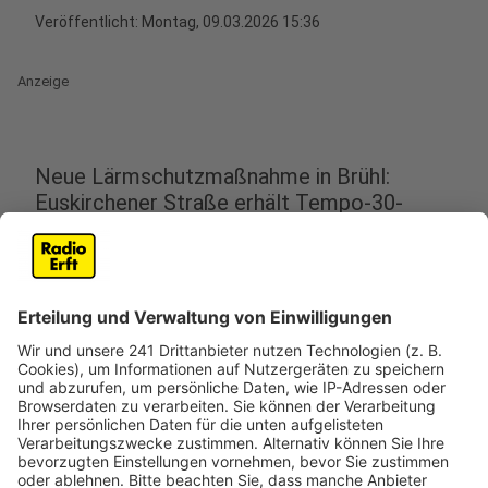
Veröffentlicht:
Montag, 09.03.2026 15:36
Anzeige
Neue Lärmschutzmaßnahme in Brühl:
Euskirchener Straße erhält Tempo-30-
Beschränkung
Anzeige
In Brühl gilt künftig auf Teilen der Euskirchener Straße
zum Lärmschutz Tempo 30. Nach Angaben der Stadt
werden im Bereich zwischen der Alten Bonnstraße und
dem Hüllenweg in den nächsten Wochen die neuen
Schilder aufgestellt.