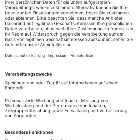
Anzeige
21 Tage lang können die Brühler Radkilometer für ihre
Stadt sammeln. Voraussetzung: sie sind Mitglied eines
Teams. Mithilfe der Stadtradeln-Smartphone-App
können die Teilnehmer ihre gefahrenen
Radfahrkilometer speichern. Ziel des Stadtradelns ist
es, möglichst viele Kilometer mit dem Fahrrad
zurückzulegen. Die Stadt mit den meisten Kilometern
gewinnt im deutschlandweiten Wettbewerb. Weitere
Infos zu der Aktion in Brühl gibt es
hier
. Außer Brühl
machen auch noch andere Städte aus dem Kreis bei
der Aktion für mehr Umweltschutz mit. In Kerpen ist
die Aktion seit Sonntag beendet, Bergheim startet in
der nächsten Woche und den Abschluss bildet dann
Pulheim. Hier startet die Stadtradel-Aktion am 2.