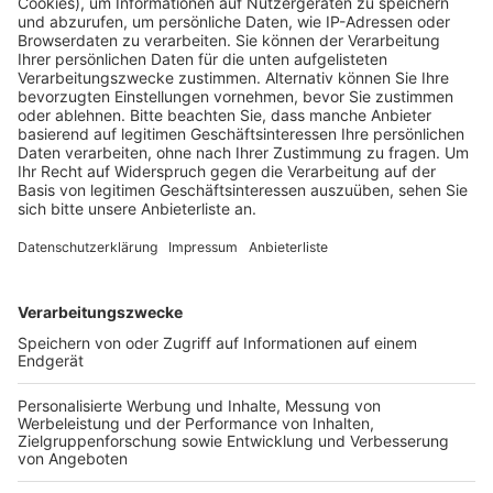
Kurzvideos, Geheimtipps abseits bekannter Wege und
aktuelle Hinweise auf Veranstaltungen.
Der Account richtet sich an Touristinnen und
Touristen, Tagesgäste und Brühlerinnen und Brühler
gleichermaßen. Nach der Startphase will die Stadt
auch Partner aus Kultur, Gastronomie und
Freizeitwirtschaft einbinden.
Die neue touristische Website der Stadt Brühl
(tourismus.bruehl.de) soll Informationen zu
Sehenswürdigkeiten, Veranstaltungen und
Ausflugstipps übersichtlich bündeln. Damit will die
Stadt ihre Angebote im Internet leichter zugänglich
machen.
Anzeige