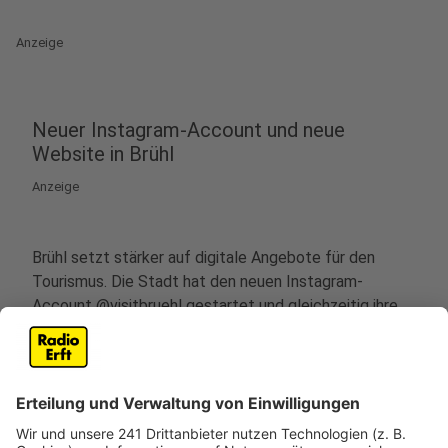
Anzeige
Neuer Instagram-Account und neue
Website in Brühl
Anzeige
Brühl setzt stärker auf digitale Angebote für den
Tourismus. Die Stadt hat den neuen Instagram-
Account @visitbruehl gestartet und gleichzeitig ihre
touristische Website komplett überarbeitet.
Über den Instagram-Account sollen die schönsten
Ecken in Brühl, aber auch eher verborgene Orte
gezeigt werden. Geplant sind nach Angaben der Stadt
nicht nur schöne Bilder, sondern auch informative