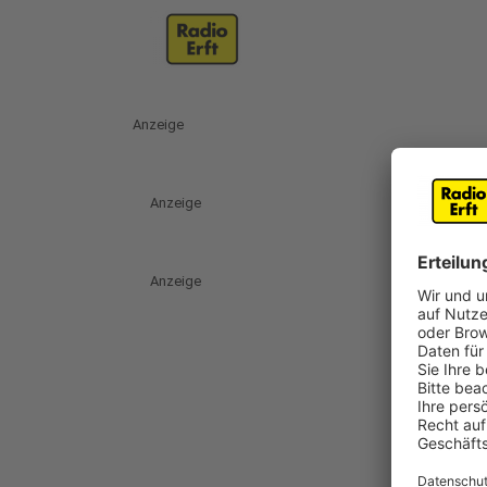
Anzeige
Anzeige
Anzeige